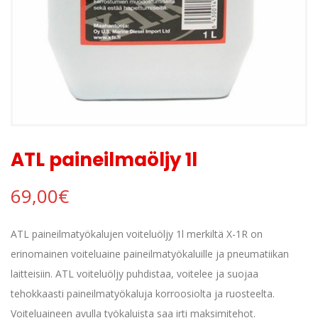
ATL paineilmaöljy 1l
69,00
€
ATL paineilmatyökalujen voiteluöljy 1l merkiltä X-1R on
erinomainen voiteluaine paineilmatyökaluille ja pneumatiikan
laitteisiin. ATL voiteluöljy puhdistaa, voitelee ja suojaa
tehokkaasti paineilmatyökaluja korroosiolta ja ruosteelta.
Voiteluaineen avulla työkaluista saa irti maksimitehot.