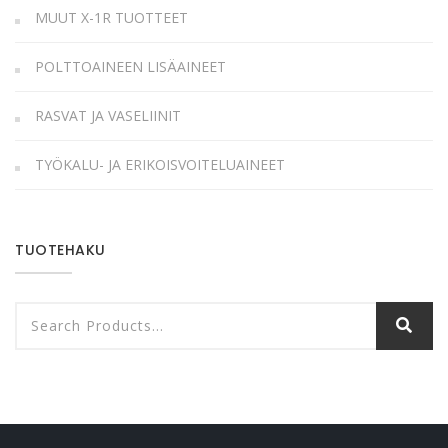
MUUT X-1R TUOTTEET
POLTTOAINEEN LISÄAINEET
RASVAT JA VASELIINIT
TYÖKALU- JA ERIKOISVOITELUAINEET
TUOTEHAKU