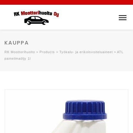
KAUPPA
RK Moottorihuolto
>
Products
>
Työkalu- ja erikoisvoiteluaineet
>
ATL
paineilmaöljy 1l