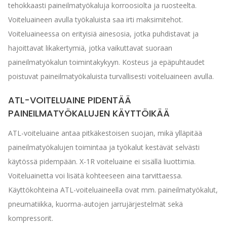
tehokkaasti paineilmatyökaluja korroosiolta ja ruosteelta.
Voiteluaineen avulla työkaluista saa irti maksimitehot.
Voiteluaineessa on erityisiä ainesosia, jotka puhdistavat ja
hajoittavat likakertymiä, jotka vaikuttavat suoraan
paineilmatyökalun toimintakykyyn. Kosteus ja epäpuhtaudet
poistuvat paineilmatyökaluista turvallisesti voiteluaineen avulla.
ATL-VOITELUAINE PIDENTÄÄ
PAINEILMATYÖKALUJEN KÄYTTÖIKÄÄ
ATL-voiteluaine antaa pitkäkestoisen suojan, mikä ylläpitää
paineilmatyökalujen toimintaa ja työkalut kestävät selvästi
käytössä pidempään. X-1R voiteluaine ei sisällä liuottimia.
Voiteluainetta voi lisätä kohteeseen aina tarvittaessa.
Käyttökohteina ATL-voiteluaineella ovat mm. paineilmatyökalut,
pneumatiikka, kuorma-autojen jarrujärjestelmät sekä
kompressorit.