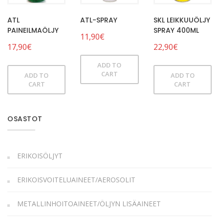
ATL
ATL-SPRAY
SKL LEIKKUUÖLJY
PAINEILMAÖLJY
SPRAY 400ML
11,90
€
17,90
€
22,90
€
ADD TO
CART
ADD TO
ADD TO
CART
CART
OSASTOT
ERIKOISÖLJYT
ERIKOISVOITELUAINEET/AEROSOLIT
METALLINHOITOAINEET/ÖLJYN LISÄAINEET