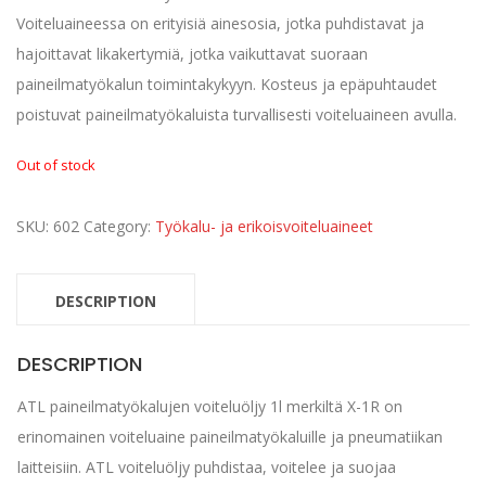
Voiteluaineessa on erityisiä ainesosia, jotka puhdistavat ja
hajoittavat likakertymiä, jotka vaikuttavat suoraan
paineilmatyökalun toimintakykyyn. Kosteus ja epäpuhtaudet
poistuvat paineilmatyökaluista turvallisesti voiteluaineen avulla.
Out of stock
SKU:
602
Category:
Työkalu- ja erikoisvoiteluaineet
DESCRIPTION
DESCRIPTION
ATL paineilmatyökalujen voiteluöljy 1l merkiltä X-1R on
erinomainen voiteluaine paineilmatyökaluille ja pneumatiikan
laitteisiin. ATL voiteluöljy puhdistaa, voitelee ja suojaa