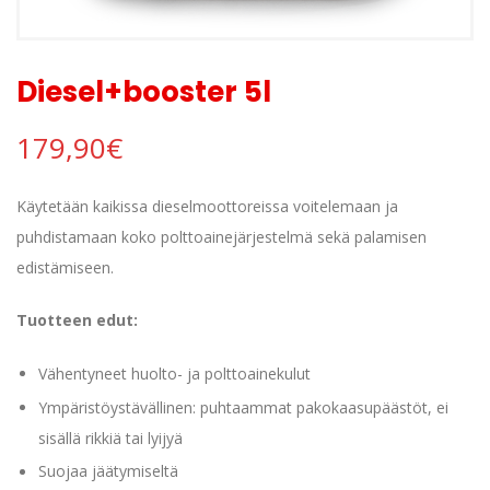
Diesel+booster 5l
179,90
€
Käytetään kaikissa dieselmoottoreissa voitelemaan ja
puhdistamaan koko polttoainejärjestelmä sekä palamisen
edistämiseen.
Tuotteen edut:
Vähentyneet huolto- ja polttoainekulut
Ympäristöystävällinen: puhtaammat pakokaasupäästöt, ei
sisällä rikkiä tai lyijyä
Suojaa jäätymiseltä