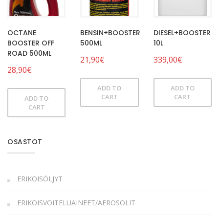
OCTANE
BENSIN+BOOSTER
DIESEL+BOOSTER
BOOSTER OFF
500ML
10L
ROAD 500ML
21,90
€
339,00
€
28,90
€
ADD TO
ADD TO
CART
CART
ADD TO
CART
OSASTOT
ERIKOISÖLJYT
ERIKOISVOITELUAINEET/AEROSOLIT