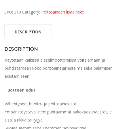
quantity
SKU:
310
Category:
Polttoaineen lisäaineet
DESCRIPTION
DESCRIPTION
Käytetään kaikissa dieselmoottoreissa voitelemaan ja
puhdistamaan koko polttoainejärjestelmä sekä palamisen
edistämiseen.
Tuotteen edut:
Vähentyneet huolto- ja polttoainekulut
Ympäristöystävällinen: puhtaammat pakokaasupäästöt, ei
sisällä rikkiä tai lyijyä
Suojaa jäätymiseltä
Enemmän hevosvoimia