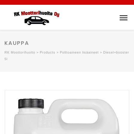
KAUPPA
RK Moottorihuolto
>
Products
>
Polttoaineen lisäaineet
>
Diesel+booster
5l