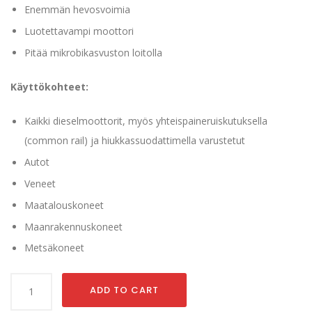
Enemmän hevosvoimia
Luotettavampi moottori
Pitää mikrobikasvuston loitolla
Käyttökohteet:
Kaikki dieselmoottorit, myös yhteispaineruiskutuksella
(common rail) ja hiukkassuodattimella varustetut
Autot
Veneet
Maatalouskoneet
Maanrakennuskoneet
Metsäkoneet
Diesel+booster
ADD TO CART
5l