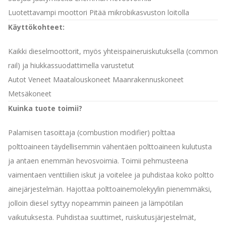
Luotettavampi moottori
Pitää mikrobikasvuston loitolla
Käyttökohteet:
Kaikki dieselmoottorit, myös yhteispaineruiskutuksella (common
rail) ja hiukkassuodattimella varustetut
Autot
Veneet
Maatalouskoneet
Maanrakennuskoneet
Metsäkoneet
Kuinka tuote toimii?
Palamisen tasoittaja (combustion modifier) polttaa
polttoaineen täydellisemmin vähentäen polttoaineen kulutusta
ja antaen enemmän hevosvoimia. Toimii pehmusteena
vaimentaen venttiilien iskut ja voitelee ja puhdistaa koko poltto
ainejärjestelmän. Hajottaa polttoainemolekyylin pienemmäksi,
jolloin diesel syttyy nopeammin paineen ja lämpötilan
vaikutuksesta. Puhdistaa suuttimet, ruiskutusjärjestelmät,