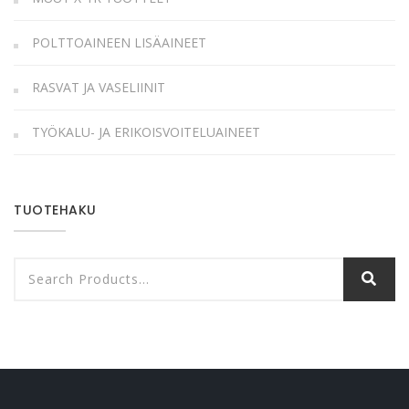
POLTTOAINEEN LISÄAINEET
RASVAT JA VASELIINIT
TYÖKALU- JA ERIKOISVOITELUAINEET
TUOTEHAKU