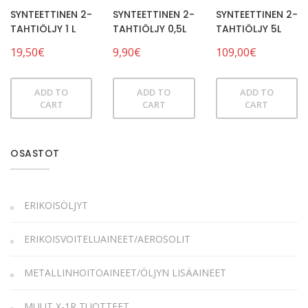
SYNTEETTINEN 2-
SYNTEETTINEN 2-
SYNTEETTINEN 2-
TAHTIÖLJY 1 L
TAHTIÖLJY 0,5L
TAHTIÖLJY 5L
19,50
€
9,90
€
109,00
€
ADD TO
ADD TO
ADD TO
CART
CART
CART
OSASTOT
ERIKOISÖLJYT
ERIKOISVOITELUAINEET/AEROSOLIT
METALLINHOITOAINEET/ÖLJYN LISÄAINEET
MUUT X-1R TUOTTEET