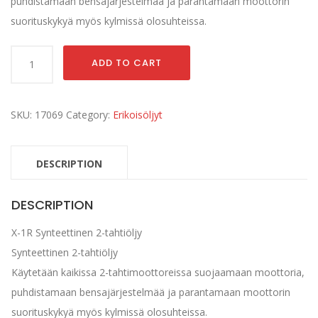
puhdistamaan bensajärjestelmää ja parantamaan moottorin
suorituskykyä myös kylmissä olosuhteissa.
Synteettinen
ADD TO CART
2-
tahtiöljy
2,5l
SKU:
17069
Category:
Erikoisöljyt
quantity
DESCRIPTION
DESCRIPTION
X-1R Synteettinen 2-tahtiöljy
Synteettinen 2-tahtiöljy
Käytetään kaikissa 2-tahtimoottoreissa suojaamaan moottoria,
puhdistamaan bensajärjestelmää ja parantamaan moottorin
suorituskykyä myös kylmissä olosuhteissa.