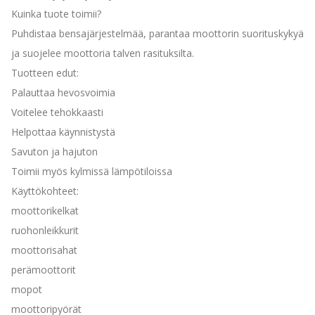
Kuinka tuote toimii?
Puhdistaa bensajärjestelmää, parantaa moottorin suorituskykyä
ja suojelee moottoria talven rasituksilta.
Tuotteen edut:
Palauttaa hevosvoimia
Voitelee tehokkaasti
Helpottaa käynnistystä
Savuton ja hajuton
Toimii myös kylmissä lämpötiloissa
Käyttökohteet:
moottorikelkat
ruohonleikkurit
moottorisahat
perämoottorit
mopot
moottoripyörät