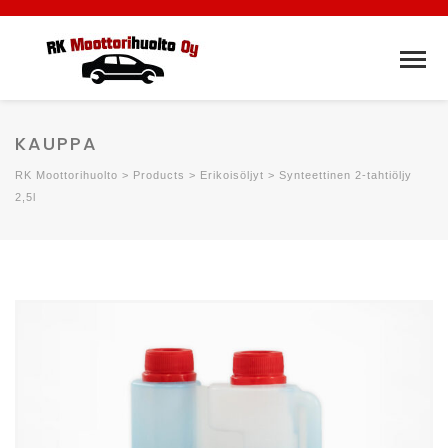
KAUPPA
RK Moottorihuolto
>
Products
>
Erikoisöljyt
>
Synteettinen 2-tahtiöljy
2,5l